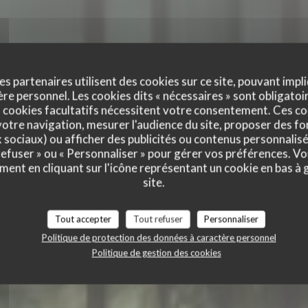
es partenaires utilisent des cookies sur ce site, pouvant impli
e personnel. Les cookies dits « nécessaires » sont obligatoir
 cookies facultatifs nécessitent votre consentement. Ces co
otre navigation, mesurer l'audience du site, proposer des fon
TERRA RESTAURAN
x sociaux) ou afficher des publicités ou contenus personnalisé
 refuser » ou « Personnaliser » pour gérer vos préférences. V
NT
ment en cliquant sur l'icône représentant un cookie en bas à
RESTAURANT FRANÇAIS
|
PARIS
site.
Tout accepter
Tout refuser
Personnaliser
RÉSERVER
Politique de protection des données à caractère personnel
Politique de gestion des cookies