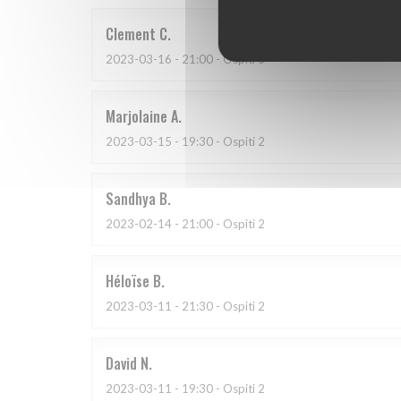
Clement
C
2023-03-16
- 21:00 - Ospiti 6
Marjolaine
A
2023-03-15
- 19:30 - Ospiti 2
Sandhya
B
2023-02-14
- 21:00 - Ospiti 2
Héloïse
B
2023-03-11
- 21:30 - Ospiti 2
David
N
2023-03-11
- 19:30 - Ospiti 2