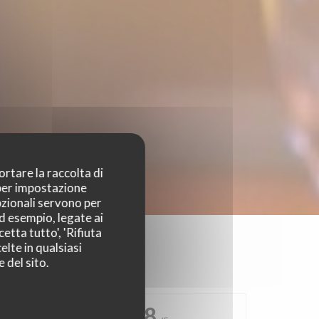
ortare la raccolta di
 per impostazione
pzionali servono per
ad esempio, legate ai
etta tutto', 'Rifiuta
elte in qualsiasi
 del sito.
4.8