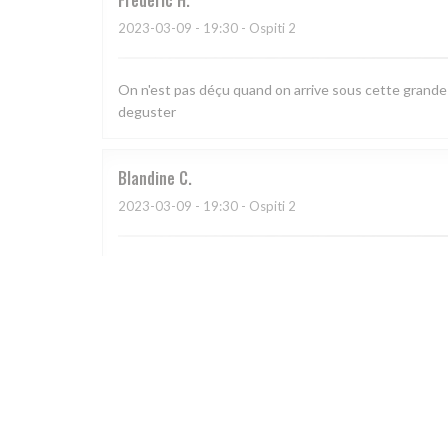
Frédéric
H
2023-03-09
- 19:30 - Ospiti 2
On n'est pas déçu quand on arrive sous cette grande ve
deguster
Blandine
C
2023-03-09
- 19:30 - Ospiti 2
Cadre chaleureux, cuisine savoureuse, service préve
Catherine
H
2023-03-04
- 19:30 - Ospiti 5