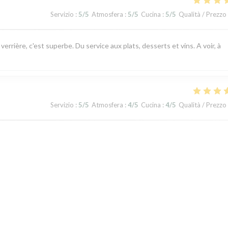
Servizio
:
5
/5
Atmosfera
:
5
/5
Cucina
:
5
/5
Qualità / Prezzo
rrière, c'est superbe. Du service aux plats, desserts et vins. A voir, à
Servizio
:
5
/5
Atmosfera
:
4
/5
Cucina
:
4
/5
Qualità / Prezzo
nant
Servizio
:
5
/5
Atmosfera
:
3
/5
Cucina
:
5
/5
Qualità / Prezzo
1
2
3