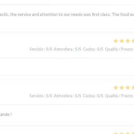
tic, the service and attention to our needs was first class. The food w
Servizio
:
5
/5
Atmosfera
:
5
/5
Cucina
:
5
/5
Qualità / Prezzo
Servizio
:
5
/5
Atmosfera
:
5
/5
Cucina
:
5
/5
Qualità / Prezzo
mande !