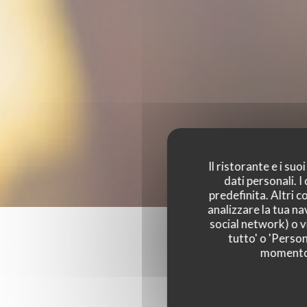
Il ristorante e i su
dati personali. 
predefinita. Altri 
analizzare la tua na
social network) o vi
tutto' o 'Person
momento c
I parer