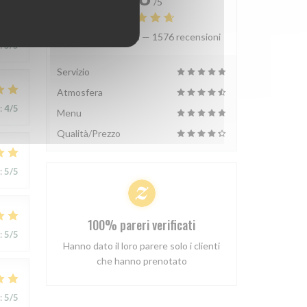
/5
Valutazione media —
1576 recensioni
:
5
/5
Servizio
Atmosfera
:
4
/5
Menu
Qualità/Prezzo
:
5
/5
100% pareri verificati
:
5
/5
Hanno dato il loro parere solo i clienti
che hanno prenotato
:
5
/5