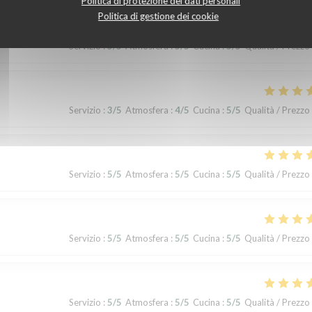
Politica di protezione dei dati personali
Politica di gestione dei cookie
Servizio
:
5
/5
Atmosfera
:
5
/5
Cucina
:
5
/5
Qualità / Prezzo
Servizio
:
3
/5
Atmosfera
:
4
/5
Cucina
:
5
/5
Qualità / Prezzo
Servizio
:
5
/5
Atmosfera
:
5
/5
Cucina
:
5
/5
Qualità / Prezzo
Servizio
:
5
/5
Atmosfera
:
5
/5
Cucina
:
5
/5
Qualità / Prezzo
Servizio
:
5
/5
Atmosfera
:
5
/5
Cucina
:
5
/5
Qualità / Prezzo