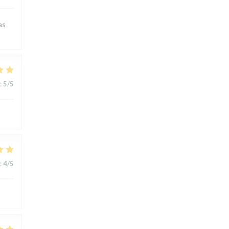
as
:
5
/5
:
4
/5