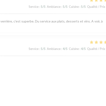
Service
:
5
/5
Ambiance
:
5
/5
Cuisine
:
5
/5
Qualité / Prix
rrière, c'est superbe. Du service aux plats, desserts et vins. A voir, à
Service
:
5
/5
Ambiance
:
4
/5
Cuisine
:
4
/5
Qualité / Prix
nant
Service
:
5
/5
Ambiance
:
3
/5
Cuisine
:
5
/5
Qualité / Prix
1
2
3