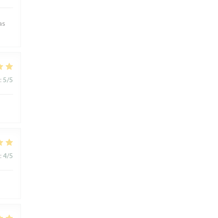
as
:
5
/5
:
4
/5