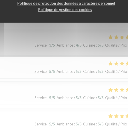
Politique de protection des données à caractère personnel
Politique de gestion des cookies
Service
:
5
/5
Ambiance
:
5
/5
Cuisine
:
5
/5
Qualité / Prix
Service
:
3
/5
Ambiance
:
4
/5
Cuisine
:
5
/5
Qualité / Prix
Service
:
5
/5
Ambiance
:
5
/5
Cuisine
:
5
/5
Qualité / Prix
Service
:
5
/5
Ambiance
:
5
/5
Cuisine
:
5
/5
Qualité / Prix
Service
:
5
/5
Ambiance
:
5
/5
Cuisine
:
5
/5
Qualité / Prix