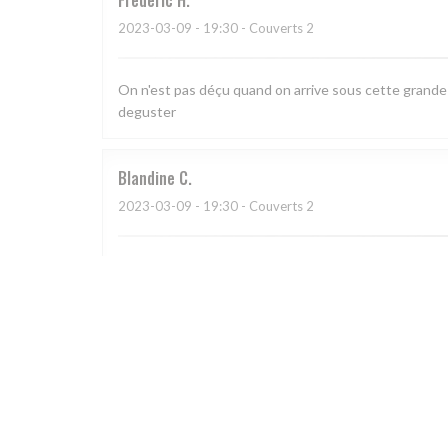
Frédéric
H
2023-03-09
- 19:30 - Couverts 2
On n'est pas déçu quand on arrive sous cette grande ve
deguster
Blandine
C
2023-03-09
- 19:30 - Couverts 2
Cadre chaleureux, cuisine savoureuse, service préve
Catherine
H
2023-03-04
- 19:30 - Couverts 5