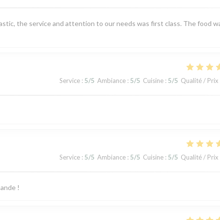
tic, the service and attention to our needs was first class. The food w
Service
:
5
/5
Ambiance
:
5
/5
Cuisine
:
5
/5
Qualité / Prix
Service
:
5
/5
Ambiance
:
5
/5
Cuisine
:
5
/5
Qualité / Prix
mande !