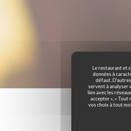
Le restaurant et s
données à caractèr
défaut. D'autres
servent à analyser v
lien avec les réseau
accepter », « Tout
vos choix à tout mo
Les a