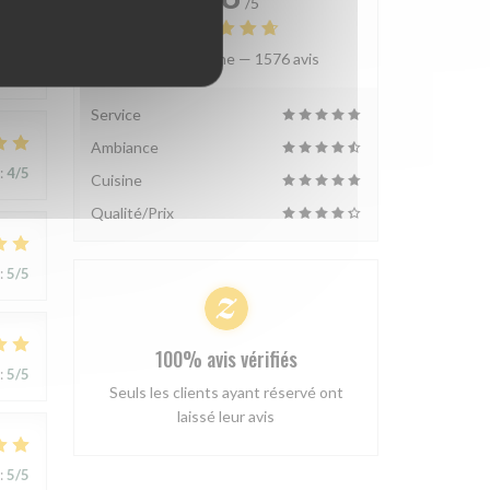
/5
Note moyenne —
1576 avis
:
5
/5
Service
Ambiance
:
4
/5
Cuisine
Qualité/Prix
:
5
/5
100% avis vérifiés
:
5
/5
Seuls les clients ayant réservé ont
laissé leur avis
:
5
/5