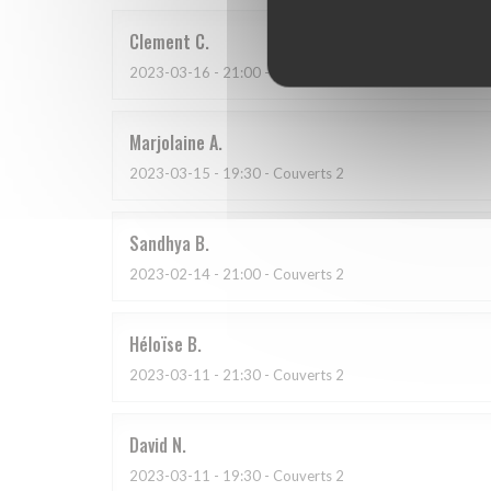
Clement
C
2023-03-16
- 21:00 - Couverts 6
Marjolaine
A
2023-03-15
- 19:30 - Couverts 2
Sandhya
B
2023-02-14
- 21:00 - Couverts 2
Héloïse
B
2023-03-11
- 21:30 - Couverts 2
David
N
2023-03-11
- 19:30 - Couverts 2