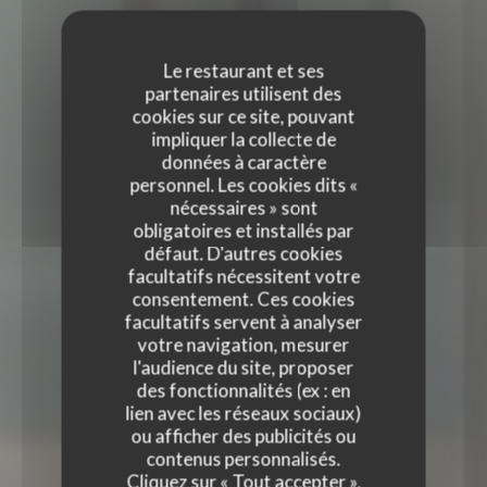
Le restaurant et ses
partenaires utilisent des
cookies sur ce site, pouvant
impliquer la collecte de
données à caractère
personnel. Les cookies dits «
nécessaires » sont
obligatoires et installés par
défaut. D'autres cookies
facultatifs nécessitent votre
consentement. Ces cookies
facultatifs servent à analyser
votre navigation, mesurer
l'audience du site, proposer
des fonctionnalités (ex : en
lien avec les réseaux sociaux)
TERRA RESTAURANT
ou afficher des publicités ou
TERRA RESTAURANT
contenus personnalisés.
RESTAURANT FRANÇAIS
|
PARIS
Cliquez sur « Tout accepter »,