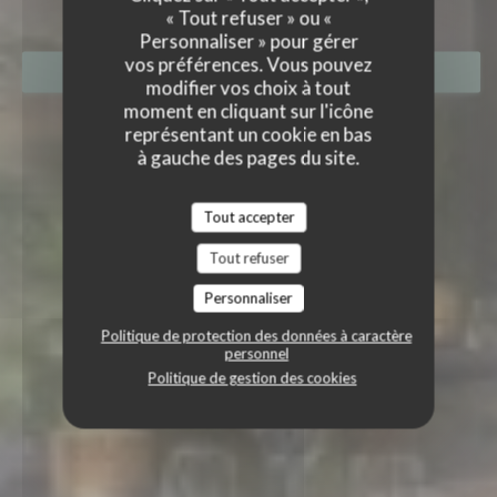
« Tout refuser » ou «
Personnaliser » pour gérer
vos préférences. Vous pouvez
RÉSERVER
modifier vos choix à tout
moment en cliquant sur l'icône
représentant un cookie en bas
à gauche des pages du site.
Tout accepter
Tout refuser
Personnaliser
Politique de protection des données à caractère
personnel
Politique de gestion des cookies