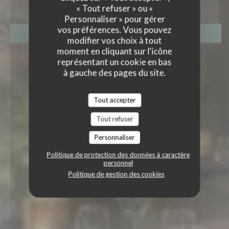
« Tout refuser » ou «
Personnaliser » pour gérer
vos préférences. Vous pouvez
RÉSERVER
modifier vos choix à tout
moment en cliquant sur l'icône
représentant un cookie en bas
à gauche des pages du site.
Tout accepter
Tout refuser
Personnaliser
Politique de protection des données à caractère
personnel
Politique de gestion des cookies