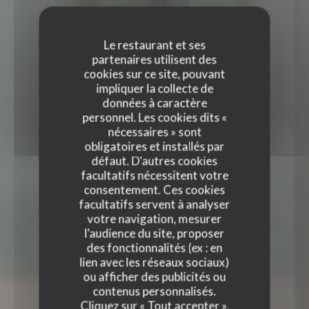
Le restaurant et ses
partenaires utilisent des
cookies sur ce site, pouvant
impliquer la collecte de
données à caractère
personnel. Les cookies dits «
nécessaires » sont
obligatoires et installés par
défaut. D'autres cookies
facultatifs nécessitent votre
consentement. Ces cookies
facultatifs servent à analyser
votre navigation, mesurer
l'audience du site, proposer
des fonctionnalités (ex : en
lien avec les réseaux sociaux)
TERRA RESTAURANT
ou afficher des publicités ou
TERRA RESTAURANT
contenus personnalisés.
RESTAURANT FRANÇAIS
|
PARIS
Cliquez sur « Tout accepter »,