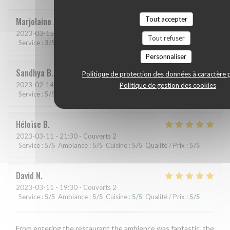
Tout accepter
Marjolaine
A
2023-03-15
- 19:30 - Couverts 2
Tout refuser
Service
:
3
/5
Ambiance
:
4
/5
Cuisine
:
5
/5
Qualité / Prix
:
4
/5
Personnaliser
Sandhya
B
Politique de protection des données à caractère 
2023-02-14
- 21:00 - Couverts 2
Politique de gestion des cookies
Service
:
5
/5
Ambiance
:
5
/5
Cuisine
:
5
/5
Qualité / Prix
:
5
/5
Héloïse
B
2023-03-11
- 21:30 - Couverts 2
Service
:
5
/5
Ambiance
:
5
/5
Cuisine
:
5
/5
Qualité / Prix
:
5
/5
David
N
2023-03-11
- 19:30 - Couverts 2
Service
:
5
/5
Ambiance
:
5
/5
Cuisine
:
5
/5
Qualité / Prix
:
5
/5
From entering the restaurant the ambience was fantastic, the