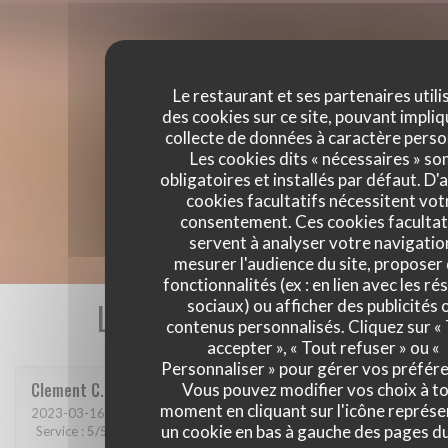
Le restaurant et ses partenaires utili
des cookies sur ce site, pouvant impliq
collecte de données à caractère perso
Les cookies dits « nécessaires » so
obligatoires et installés par défaut. D'
cookies facultatifs nécessitent vot
consentement. Ces cookies facultat
servent à analyser votre navigatio
mesurer l'audience du site, proposer
fonctionnalités (ex : en lien avec les r
Les avis de nos clients
sociaux) ou afficher des publicités 
contenus personnalisés. Cliquez sur «
accepter », « Tout refuser » ou «
Personnaliser » pour gérer vos préfér
Clement
C
Vous pouvez modifier vos choix à t
moment en cliquant sur l'icône représ
2023-03-16
- 21:00 - Couverts 6
un cookie en bas à gauche des pages du
Service
:
5
/5
Ambiance
:
5
/5
Cuisine
:
5
/5
Qualité / Prix
:
5
/5