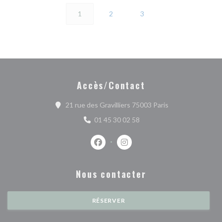
1
2
3
Accès/Contact
((ouvre une nouve
21 rue des Gravilliers 75003 Paris
01 45 30 02 58
Facebook ((ouvre une nouvelle fenêtr
Instagram ((ouvre une nouvell
Nous contacter
RÉSERVER