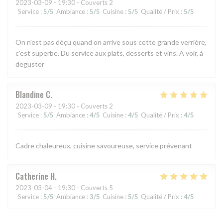
2023-03-09
- 19:30 - Couverts 2
Service
:
5
/5
Ambiance
:
5
/5
Cuisine
:
5
/5
Qualité / Prix
:
5
/5
On n'est pas déçu quand on arrive sous cette grande verrière,
c'est superbe. Du service aux plats, desserts et vins. A voir, à
deguster
Blandine
C
2023-03-09
- 19:30 - Couverts 2
Service
:
5
/5
Ambiance
:
4
/5
Cuisine
:
4
/5
Qualité / Prix
:
4
/5
Cadre chaleureux, cuisine savoureuse, service prévenant
Catherine
H
2023-03-04
- 19:30 - Couverts 5
Service
:
5
/5
Ambiance
:
3
/5
Cuisine
:
5
/5
Qualité / Prix
:
4
/5